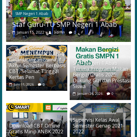
for
the
SMP Negeri 1 Abab
Future
Staf Guru-TU SMP Negeri 1 Abab
Leaders
Januari 15, 2022
admin
0
Progresif! SMPN 1 Abab
Gelar Ulangan Sumatif
SMP Negeri 1 Abab
Akhir Semester Berbasis
Terima Program Makan
CBT, Selamat Tinggal
Bergizi Gratis 2026:
Kertas Pen
Dukung Gizi dan Prestasi
Juni 11, 2026
0
Siswa
Januari 26, 2026
0
Supervisi Kelas Awal
Download CBT Offline
Semester Genap 2021-
Gratis Mirip ANBK 2022
2022