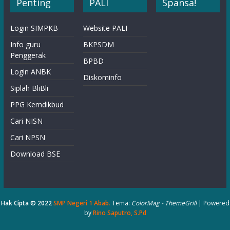
Penting
PALI
Spansa!
Login SIMPKB
Website PALI
Info guru
BKPSDM
Penggerak
BPBD
Login ANBK
Diskominfo
Siplah BliBli
PPG Kemdikbud
Cari NISN
Cari NPSN
Download BSE
Hak Cipta © 2022
SMP Negeri 1 Abab
.
Tema:
ColorMag - ThemeGrill
| Powered
by
Rino Saputro, S.Pd