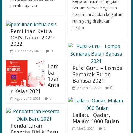
kegiatan rutin mingguan
pembelajaran
Senam Sehat. Kegiatan
senam ini adalah kegiatan
rutin yang dilakukan
setiap
Pemilihan Ketua
OSIS Tahun 2021-
2022
0
Oktober 25, 2021
Lom
Puisi Guru – Lomba
ba
Semarak Bulan
17an
Bahasa 2021
Anta
0
Januari 15, 2022
r Kelas 2021
0
Agustus 17, 2021
Lailatul Qadar,
Malam 1000 Bulan
Pendaftaran
0
Mei 2, 2021
Peserta Didik Baru