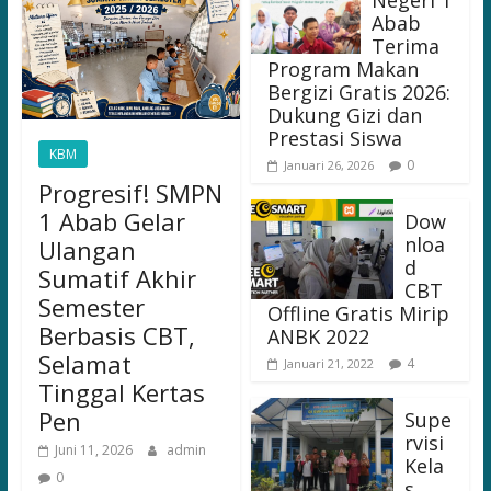
Negeri 1
Abab
Terima
Program Makan
Bergizi Gratis 2026:
Dukung Gizi dan
Prestasi Siswa
KBM
0
Januari 26, 2026
Progresif! SMPN
1 Abab Gelar
Dow
nloa
Ulangan
d
Sumatif Akhir
CBT
Semester
Offline Gratis Mirip
Berbasis CBT,
ANBK 2022
Selamat
4
Januari 21, 2022
Tinggal Kertas
Pen
Supe
rvisi
Juni 11, 2026
admin
Kela
0
s