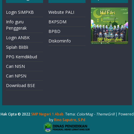
Login SIMPKB
Website PALI
Info guru
BKPSDM
Penggerak
BPBD
Login ANBK
Diskominfo
Siplah BliBli
PPG Kemdikbud
Cari NISN
Cari NPSN
Download BSE
Hak Cipta © 2022
SMP Negeri 1 Abab
.
Tema:
ColorMag - ThemeGrill
| Powered
by
Rino Saputro, S.Pd