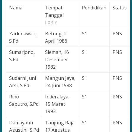
for
Nama
Tempat
Pendidikan
Status
the
Tanggal
Future
Lahir
Leaders
Zarlenawati,
Betung, 2
S1
PNS
S.Pd
April 1986
Sumarjono,
Sleman, 16
S1
PNS
S.Pd
Desember
1982
Sudarni Juni
Mangun Jaya,
S1
PNS
Arsi, S.Pd
24 Juni 1988
Rino
Inderalaya,
S1
PNS
Saputro, S.Pd
15 Maret
1993
Damayanti
Tanjung Raja,
S1
PNS
Agustini, S.Pd
17 Agustus