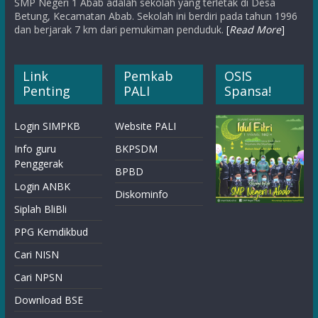
SMP Negeri 1 Abab adalah sekolah yang terletak di Desa
Betung, Kecamatan Abab. Sekolah ini berdiri pada tahun 1996
dan berjarak 7 km dari pemukiman penduduk.
[
Read More
]
Link
Pemkab
OSIS
Penting
PALI
Spansa!
Login SIMPKB
Website PALI
Info guru
BKPSDM
Penggerak
BPBD
Login ANBK
Diskominfo
Siplah BliBli
PPG Kemdikbud
Cari NISN
Cari NPSN
Download BSE