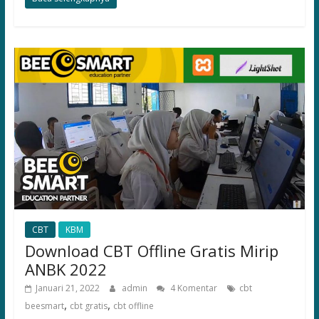
CBT
KBM
Download CBT Offline Gratis Mirip
ANBK 2022
Januari 21, 2022
admin
4 Komentar
cbt
,
,
beesmart
cbt gratis
cbt offline