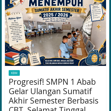
for
the
Future
Leaders
KBM
Progresif! SMPN 1 Abab
Gelar Ulangan Sumatif
Akhir Semester Berbasis
CBT, Selamat Tinggal