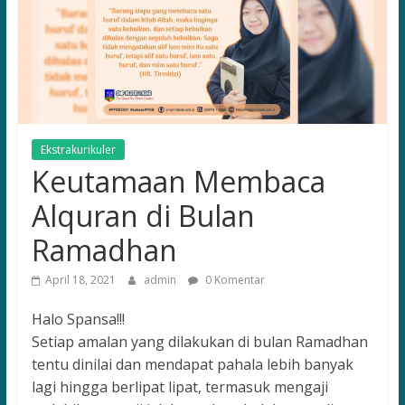
for
the
Future
Leaders
Ekstrakurikuler
Keutamaan Membaca
Alquran di Bulan
Ramadhan
April 18, 2021
admin
0 Komentar
Halo Spansa!!!
Setiap amalan yang dilakukan di bulan Ramadhan
tentu dinilai dan mendapat pahala lebih banyak
lagi hingga berlipat lipat, termasuk mengaji