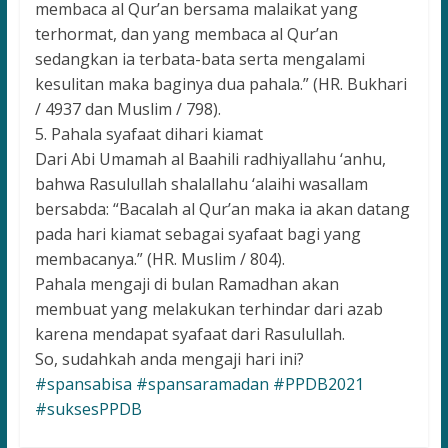
membaca al Qur’an bersama malaikat yang
terhormat, dan yang membaca al Qur’an
sedangkan ia terbata-bata serta mengalami
kesulitan maka baginya dua pahala.” (HR. Bukhari
/ 4937 dan Muslim / 798).
5. Pahala syafaat dihari kiamat
Dari Abi Umamah al Baahili radhiyallahu ‘anhu,
bahwa Rasulullah shalallahu ‘alaihi wasallam
bersabda: “Bacalah al Qur’an maka ia akan datang
pada hari kiamat sebagai syafaat bagi yang
membacanya.” (HR. Muslim / 804).
Pahala mengaji di bulan Ramadhan akan
membuat yang melakukan terhindar dari azab
karena mendapat syafaat dari Rasulullah.
So, sudahkah anda mengaji hari ini?
#spansabisa
#spansaramadan
#PPDB2021
#suksesPPDB