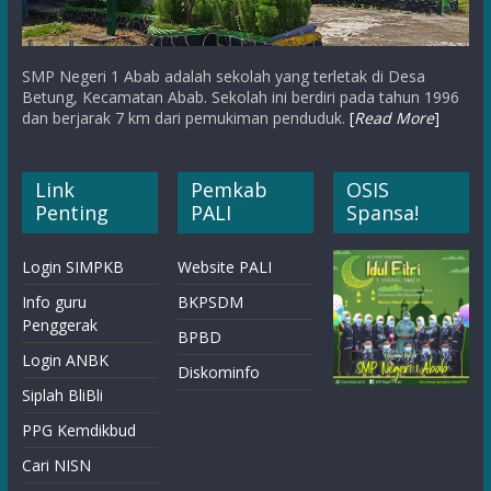
SMP Negeri 1 Abab adalah sekolah yang terletak di Desa
Betung, Kecamatan Abab. Sekolah ini berdiri pada tahun 1996
dan berjarak 7 km dari pemukiman penduduk.
[
Read More
]
Link
Pemkab
OSIS
Penting
PALI
Spansa!
Login SIMPKB
Website PALI
Info guru
BKPSDM
Penggerak
BPBD
Login ANBK
Diskominfo
Siplah BliBli
PPG Kemdikbud
Cari NISN