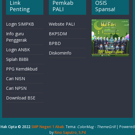
Link
Pemkab
OSIS
Penting
PALI
Spansa!
Login SIMPKB
Website PALI
Info guru
BKPSDM
Penggerak
BPBD
Login ANBK
Diskominfo
Siplah BliBli
PPG Kemdikbud
Cari NISN
Cari NPSN
Download BSE
Hak Cipta © 2022
SMP Negeri 1 Abab
.
Tema:
ColorMag - ThemeGrill
| Powered
by
Rino Saputro, S.Pd